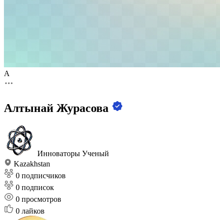
А
Алтынай Журасова
Инноваторы
Ученый
Kazakhstan
0 подписчиков
0 подписок
0
просмотров
0
лайков