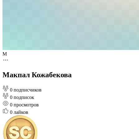
М
Макпал Кожабекова
0 подписчиков
0 подписок
0
просмотров
0
лайков