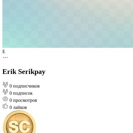
E
Erik Serikpay
0 подписчиков
0 подписок
0
просмотров
0
лайков