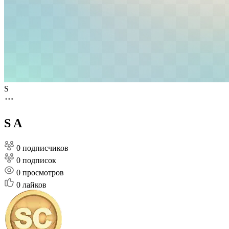
S
S A
0 подписчиков
0 подписок
0
просмотров
0
лайков