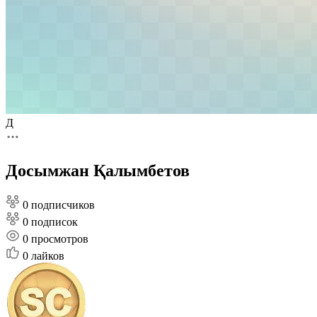
Д
Досымжан Қалымбетов
0 подписчиков
0 подписок
0
просмотров
0
лайков