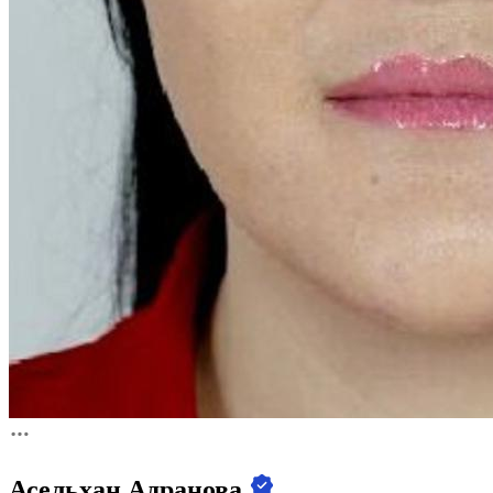
Асельхан Адранова