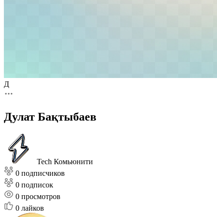
Д
Дулат Бақтыбаев
Tech Комьюнити
0 подписчиков
0 подписок
0
просмотров
0
лайков