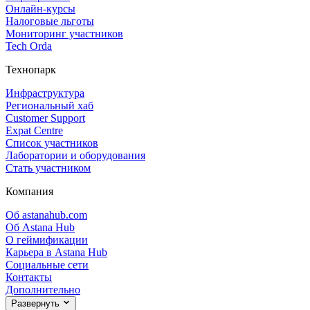
Онлайн‑курсы
Налоговые льготы
Мониторинг участников
Tech Orda
Технопарк
Инфраструктура
Региональный хаб
Customer Support
Expat Centre
Список участников
Лаборатории и оборудования
Стать участником
Компания
Об astanahub.com
Об Astana Hub
О геймификации
Карьера в Astana Hub
Социальные сети
Контакты
Дополнительно
Развернуть