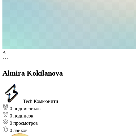
A
Almira Kokilanova
Tech Комьюнити
0 подписчиков
0 подписок
0
просмотров
0
лайков