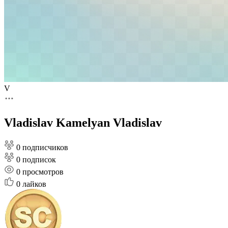
V
Vladislav Kamelyan Vladislav
0 подписчиков
0 подписок
0
просмотров
0
лайков