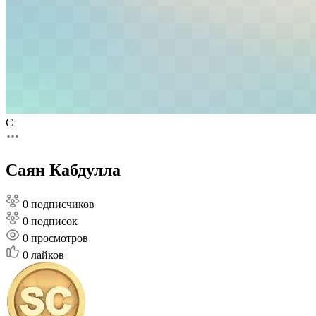
С
Саян Кабдулла
0 подписчиков
0 подписок
0
просмотров
0
лайков