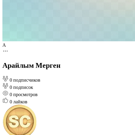
А
Арайлым Мерген
0 подписчиков
0 подписок
0
просмотров
0
лайков