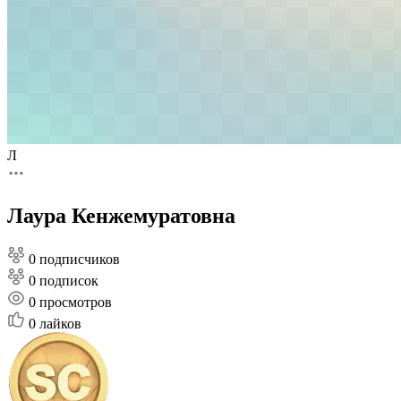
Л
Лаура Кенжемуратовна
0 подписчиков
0 подписок
0
просмотров
0
лайков