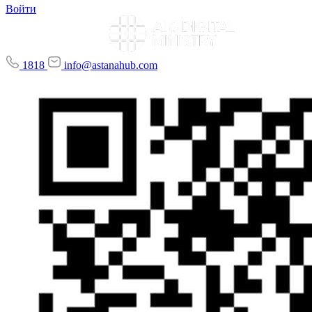
Войти
1818
info@astanahub.com