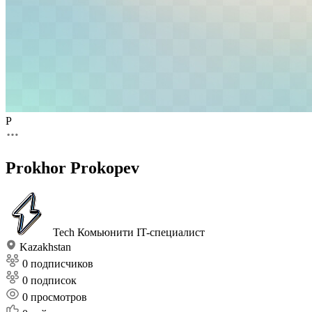
P
Prokhor Prokopev
Tech Комьюнити
IT-специалист
Kazakhstan
0 подписчиков
0 подписок
0
просмотров