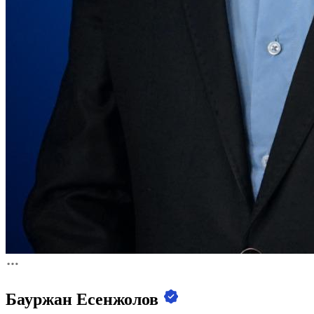
Бауржан Есенжолов