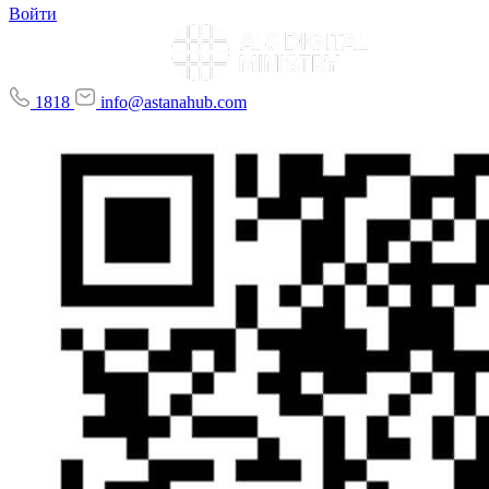
Войти
1818
info@astanahub.com