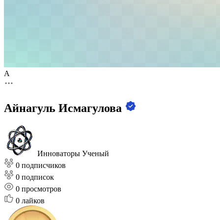
А
Айнагуль Исмагулова
Инноваторы
Ученый
0 подписчиков
0 подписок
0
просмотров
0
лайков