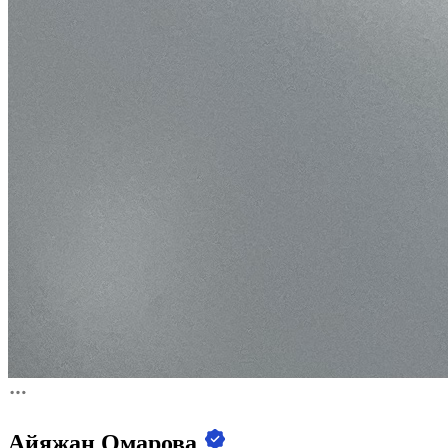
Айяжан Омарова