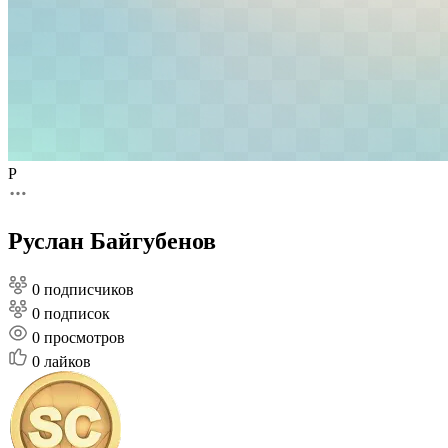
Р
Руслан Байгубенов
0 подписчиков
0 подписок
0
просмотров
0
лайков