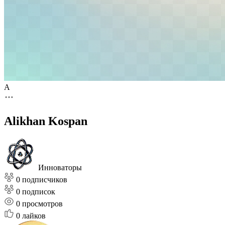
A
Alikhan Kospan
Инноваторы
0 подписчиков
0 подписок
0
просмотров
0
лайков