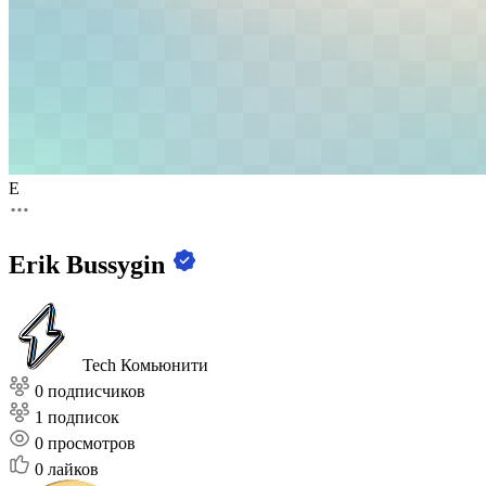
E
Erik Bussygin
Tech Комьюнити
0 подписчиков
1 подписок
0
просмотров
0
лайков