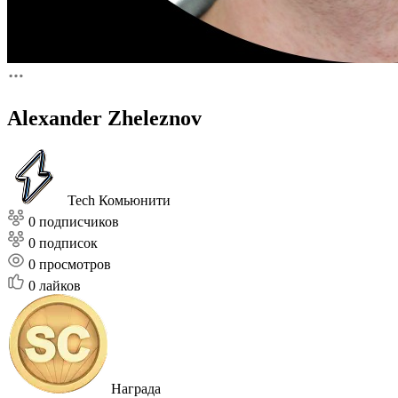
Alexander Zheleznov
Tech Комьюнити
0 подписчиков
0 подписок
0
просмотров
0
лайков
Награда