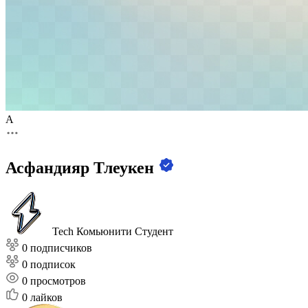
А
Асфандияр Тлеукен
Tech Комьюнити
Студент
0 подписчиков
0 подписок
0
просмотров
0
лайков