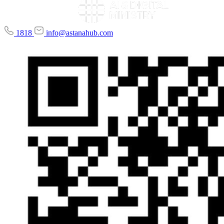
1818
info@astanahub.com