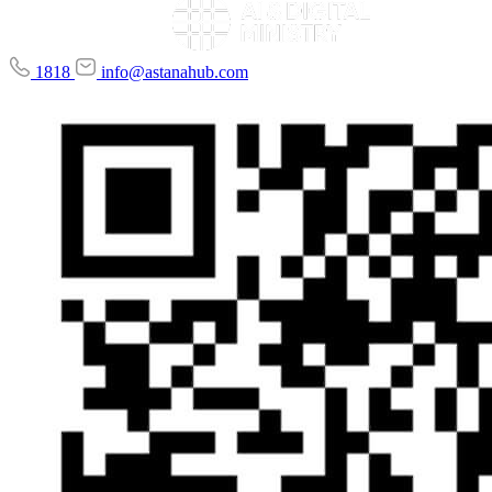
1818
info@astanahub.com