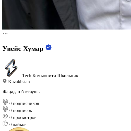
Увейс Хумар
Tech Комьюнити
Школьник
Kazakhstan
Жаңадан бастаушы
0 подписчиков
0 подписок
0
просмотров
0
лайков