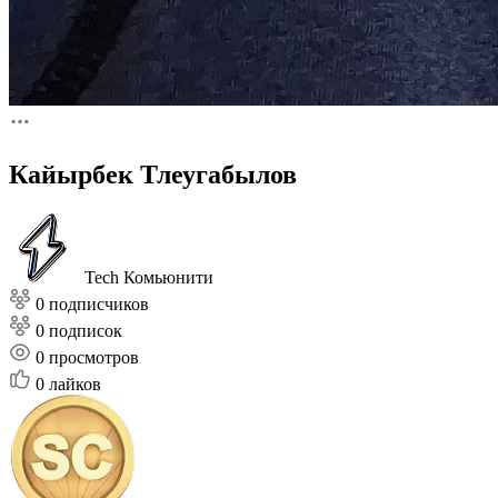
Кайырбек Тлеугабылов
Tech Комьюнити
0 подписчиков
0 подписок
0
просмотров
0
лайков