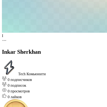
I
Inkar Sherkhan
Tech Комьюнити
0 подписчиков
0 подписок
0
просмотров
0
лайков