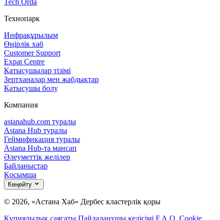
Tech Orda
Технопарк
Инфрақұрылым
Өңірлік хаб
Customer Support
Expat Centre
Қатысушылар тізімі
Зертханалар мен жабдықтар
Қатысушы болу
Компания
astanahub.com туралы
Astana Hub туралы
Геймификация туралы
Astana Hub-та мансап
Әлеуметтік желілер
Байланыстар
Қосымша
Кеңейту
© 2026, «Астана Хаб» Дербес кластерлік қоры
Құпиялылық саясаты
Пайдаланушы келісімі
F.A.Q.
Cookie