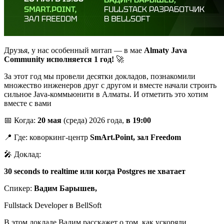
Друзья, у нас особенный митап — в мае
Almaty Java
Community исполняется 1 год!
🚀
За этот год мы провели десятки докладов, познакомили
множество инженеров друг с другом и вместе начали строить
сильное Java-коммьюнити в Алматы. И отметить это хотим
вместе с вами
📅 Когда:
20 мая
(среда) 2026 года,
в 19:00
📍 Где: коворкинг-центр
SmArt.Point, зал Freedom
🎤 Доклад:
30 seconds to realtime или когда Postgres не хватает
Спикер:
Вадим Барышев,
Fullstack Developer в BellSoft
В этом докладе Вадим расскажет о том, как ускоряли