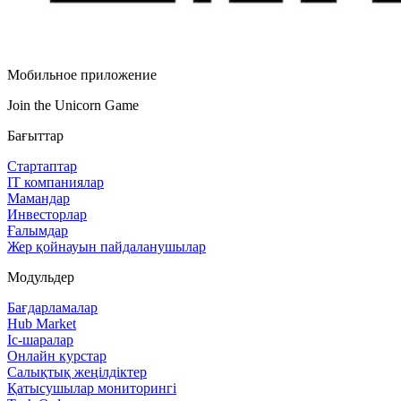
Мобильное приложение
Join the Unicorn Game
Бағыттар
Стартаптар
IT компаниялар
Мамандар
Инвесторлар
Ғалымдар
Жер қойнауын пайдаланушылар
Модульдер
Бағдарламалар
Hub Market
Іс‑шаралар
Онлайн курстар
Салықтық жеңілдіктер
Қатысушылар мониторингі