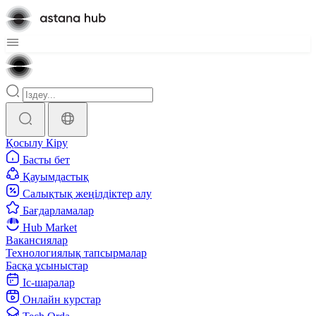
Қосылу
Кіру
Басты бет
Қауымдастық
Салықтық жеңілдіктер алу
Бағдарламалар
Hub Market
Вакансиялар
Технологиялық тапсырмалар
Басқа ұсыныстар
Іс-шаралар
Онлайн курстар