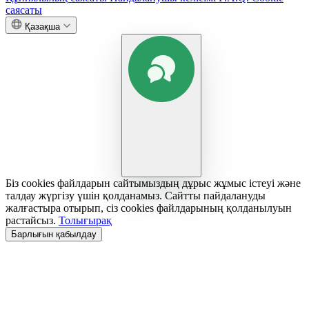
саясаты
Қазақша
Біз cookies файлдарын сайтымыздың дұрыс жұмыс істеуі және
талдау жүргізу үшін қолданамыз. Сайтты пайдалануды
жалғастыра отырып, сіз cookies файлдарының қолданылуын
растайсыз.
Толығырақ
Барлығын қабылдау