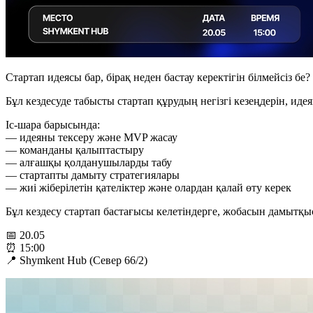
Стартап идеясы бар, бірақ неден бастау керектігін білмейсіз бе?
Бұл кездесуде табысты стартап құрудың негізгі кезеңдерін, и
Іс-шара барысында:
— идеяны тексеру және MVP жасау
— команданы қалыптастыру
— алғашқы қолданушыларды табу
— стартапты дамыту стратегиялары
— жиі жіберілетін қателіктер және олардан қалай өту керек
Бұл кездесу стартап бастағысы келетіндерге, жобасын дамытқы
📅 20.05
⏰ 15:00
📍 Shymkent Hub (Север 66/2)