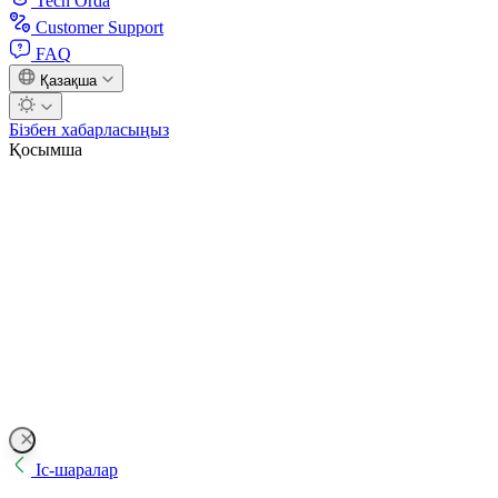
Tech Orda
Customer Support
FAQ
Қазақша
Бізбен хабарласыңыз
Қосымша
Іс-шаралар