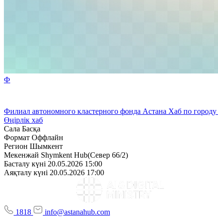
Ф
Филиал автономного кластерного фонда Астана Хаб по город
Өңірлік хаб
Сала
Басқа
Формат
Оффлайн
Регион
Шымкент
Мекенжай
Shymkent Hub(Север 66/2)
Басталу күні
20.05.2026 15:00
Аяқталу күні
20.05.2026 17:00
1818
info@astanahub.com