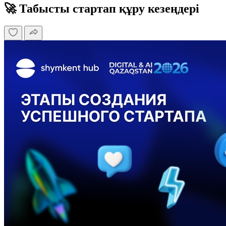
🚀 Табысты стартап құру кезеңдері