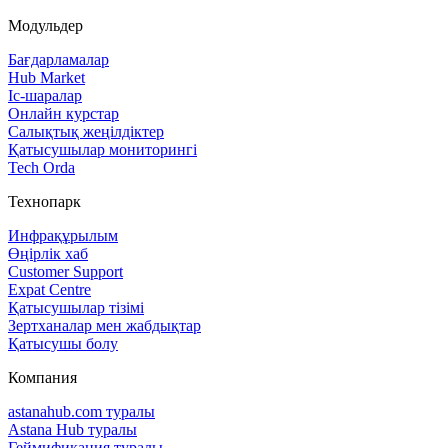
Модульдер
Бағдарламалар
Hub Market
Іс‑шаралар
Онлайн курстар
Салықтық жеңілдіктер
Қатысушылар мониторингі
Tech Orda
Технопарк
Инфрақұрылым
Өңірлік хаб
Customer Support
Expat Centre
Қатысушылар тізімі
Зертханалар мен жабдықтар
Қатысушы болу
Компания
astanahub.com туралы
Astana Hub туралы
Геймификация туралы