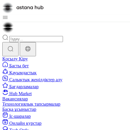
Қосылу
Кіру
Басты бет
Қауымдастық
Салықтық жеңілдіктер алу
Бағдарламалар
Hub Market
Вакансиялар
Технологиялық тапсырмалар
Басқа ұсыныстар
Іс-шаралар
Онлайн курстар