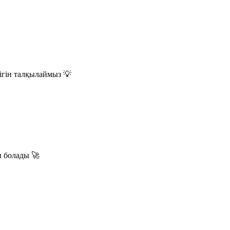
ігін талқылаймыз 💡
ы болады 🚀