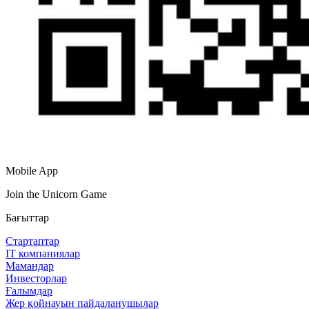
Mobile App
Join the Unicorn Game
Бағыттар
Стартаптар
IT компаниялар
Мамандар
Инвесторлар
Ғалымдар
Жер қойнауын пайдаланушылар