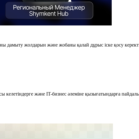
деяны дамыту жолдарын және жобаны қалай дұрыс іске қосу керект
сы келетіндерге және IT-бизнес әлеміне қызығатындарға пайдал