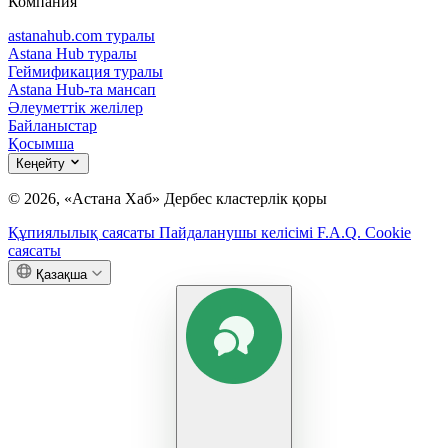
Компания
astanahub.com туралы
Astana Hub туралы
Геймификация туралы
Astana Hub-та мансап
Әлеуметтік желілер
Байланыстар
Қосымша
Кеңейту
© 2026, «Астана Хаб» Дербес кластерлік қоры
Құпиялылық саясаты
Пайдаланушы келісімі
F.A.Q.
Cookie
саясаты
Қазақша