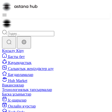
Қосылу
Кіру
Басты бет
Қауымдастық
Салықтық жеңілдіктер алу
Бағдарламалар
Hub Market
Вакансиялар
Технологиялық тапсырмалар
Басқа ұсыныстар
Іс-шаралар
Онлайн курстар