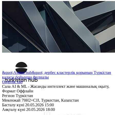
&quot;Astana hub&quot; дербес кластерлік қорының Түркістан
қаласы бойынша филиалы
Өңірлік хаб
Сала
AI & ML - Жасанды интеллект және машиналық оқыту,
Формат
Оффлайн
Регион
Түркістан
Мекенжай
79H2+CJJ, Туркестан, Казахстан
Басталу күні
20.05.2026 15:00
Аяқталу күні
20.05.2026 18:00