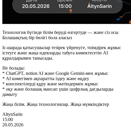
Технология бүгінде білім беруді өзгертуде — және сіз осы
Болашақтың бір бөлігі бола аласыз
Іс-шарада қатысушылар тезірек үйренуге, тиімдірек жұмыс
істеуге және жаңа идеяларды табуға көмектесетін AI
құралдарымен танысады.
Не болады:
* ChatGPT, notion AI және Google Gemini-мен жұмыс
* AI көмегімен ақпаратты іздеу және өңдеу
* конспектілерді құру және мәтіндермен жұмыс
* оқу және болашақ мансап үшін цифрлық дағдыларды
дамыту
Жаңа білім. Жаңа технологиялар. Жаңа мүмкіндіктер
AltynSarin
15:00
20.05.2026