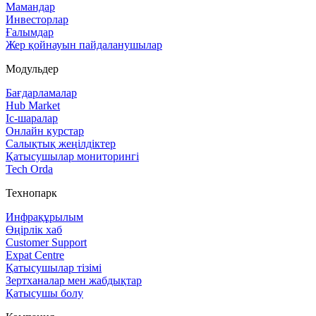
Мамандар
Инвесторлар
Ғалымдар
Жер қойнауын пайдаланушылар
Модульдер
Бағдарламалар
Hub Market
Іс‑шаралар
Онлайн курстар
Салықтық жеңілдіктер
Қатысушылар мониторингі
Tech Orda
Технопарк
Инфрақұрылым
Өңірлік хаб
Customer Support
Expat Centre
Қатысушылар тізімі
Зертханалар мен жабдықтар
Қатысушы болу