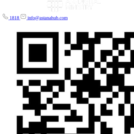
1818
info@astanahub.com