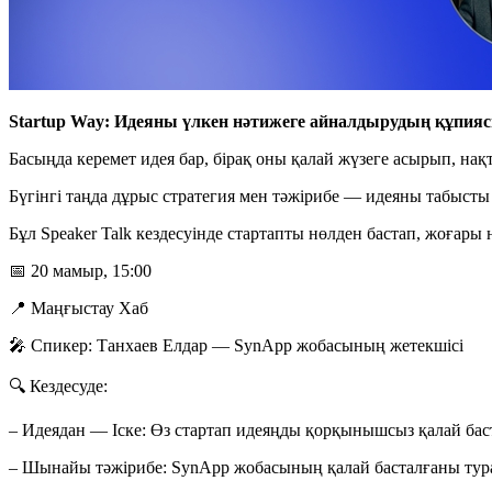
Startup Way: Идеяны үлкен нәтижеге айналдырудың құпия
Басыңда керемет идея бар, бірақ оны қалай жүзеге асырып, нақ
Бүгінгі таңда дұрыс стратегия мен тәжірибе — идеяны табысты
Бұл Speaker Talk кездесуінде стартапты нөлден бастап, жоғар
📅 20 мамыр, 15:00
📍 Маңғыстау Хаб
🎤 Спикер: Танхаев Елдар — SynApp жобасының жетекшісі
🔍 Кездесуде:
– Идеядан — Іске: Өз стартап идеяңды қорқынышсыз қалай бас
– Шынайы тәжірибе: SynApp жобасының қалай басталғаны ту