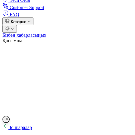
Tech Orda
Customer Support
FAQ
Қазақша
Бізбен хабарласыңыз
Қосымша
Іс-шаралар