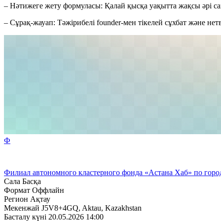
– Нәтижеге жету формуласы: Қалай қысқа уақытта жақсы әрі с
– Сұрақ-жауап: Тәжірибелі founder-мен тікелей сұхбат және не
Ф
Филиал автономного кластерного фонда «Астана Хаб» по горо
Сала
Басқа
Формат
Оффлайн
Регион
Ақтау
Мекенжай
J5V8+4GQ, Aktau, Kazakhstan
Басталу күні
20.05.2026 14:00