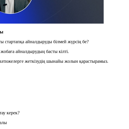
сы
ты стартапқа айналдыруды білмей жүрсің бе?
 жобаға айналдырудың басты кілті.
ы нәтижелерге жеткізудің шынайы жолын қарастырамыз.
тау керек?
ралы