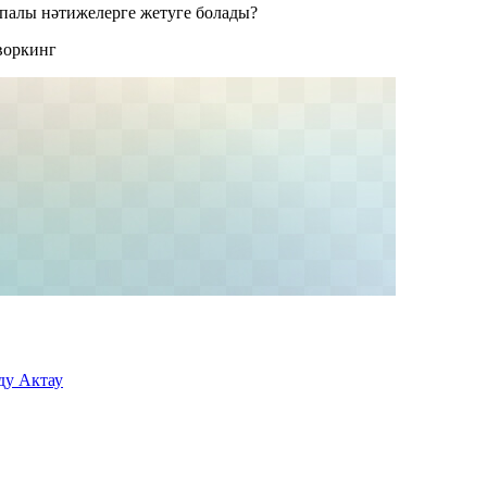
апалы нәтижелерге жетуге болады?
творкинг
ду Актау