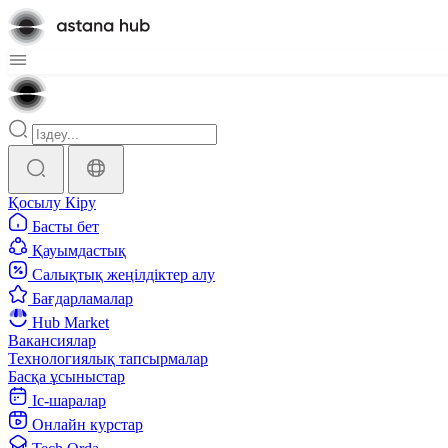
Қосылу
Кіру
Басты бет
Қауымдастық
Салықтық жеңілдіктер алу
Бағдарламалар
Hub Market
Вакансиялар
Технологиялық тапсырмалар
Басқа ұсыныстар
Іс-шаралар
Онлайн курстар