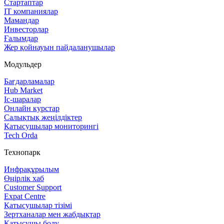
Стартаптар
IT компаниялар
Мамандар
Инвесторлар
Ғалымдар
Жер қойнауын пайдаланушылар
Модульдер
Бағдарламалар
Hub Market
Іс‑шаралар
Онлайн курстар
Салықтық жеңілдіктер
Қатысушылар мониторингі
Tech Orda
Технопарк
Инфрақұрылым
Өңірлік хаб
Customer Support
Expat Centre
Қатысушылар тізімі
Зертханалар мен жабдықтар
Қатысушы болу