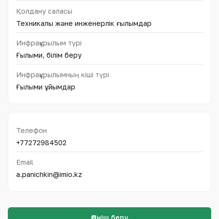
Қолдану саласы
Техникалық және инженерлік ғылымдар
Инфрақұрылым түрі
Ғылыми, білім беру
Инфрақұрылымның кіші түрі
Ғылыми ұйымдар
Телефон
+77272984502
Email
a.panichkin@imio.kz
Өтініш беру