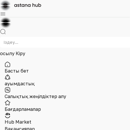
Қосылу
Кіру
Басты бет
Қауымдастық
Салықтық жеңілдіктер алу
Бағдарламалар
Hub Market
Вакансиялар