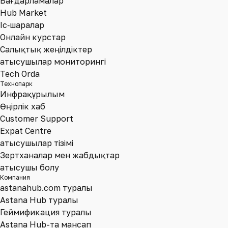
Бағдарламалар
Hub Market
Іс‑шаралар
Онлайн курстар
Салықтық жеңілдіктер
Қатысушылар мониторингі
Tech Orda
Технопарк
Инфрақұрылым
Өңірлік хаб
Customer Support
Expat Centre
Қатысушылар тізімі
Зертханалар мен жабдықтар
Қатысушы болу
Компания
astanahub.com туралы
Astana Hub туралы
Геймификация туралы
Astana Hub-та мансап