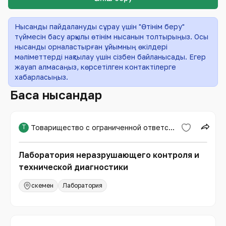
Нысанды пайдалануды сұрау үшін "Өтінім беру"
түймесін басу арқылы өтінім нысанын толтырыңыз. Осы
нысанды орналастырған ұйымның өкілдері
мәліметтерді нақтылау үшін сізбен байланысады. Егер
жауап алмасаңыз, көрсетілген контактілерге
хабарласыңыз.
Басқа нысандар
Т
Товарищество с ограниченной ответственностью «Expert PRO»
Лаборатория неразрушающего контроля и
технической диагностики
Өскемен
Лаборатория