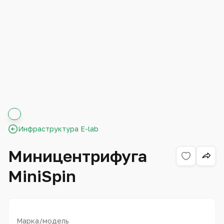
Инфраструктура E-lab
Миницентрифуга
MiniSpin
Марка/модель