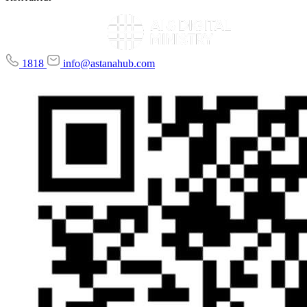
1818
info@astanahub.com