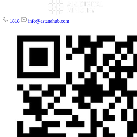
1818
info@astanahub.com