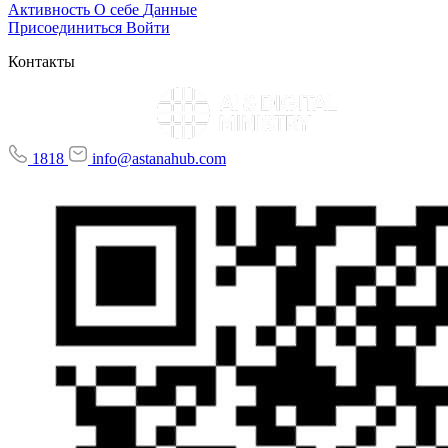
Активность
О себе
Данные
Присоединиться
Войти
Контакты
1818
info@astanahub.com