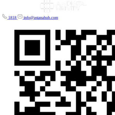
1818
info@astanahub.com