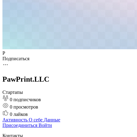
P
Подписаться
PawPrint.LLC
Стартапы
0 подписчиков
0
просмотров
0
лайков
Активность
О себе
Данные
Присоединиться
Войти
Контакты