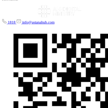
1818
info@astanahub.com