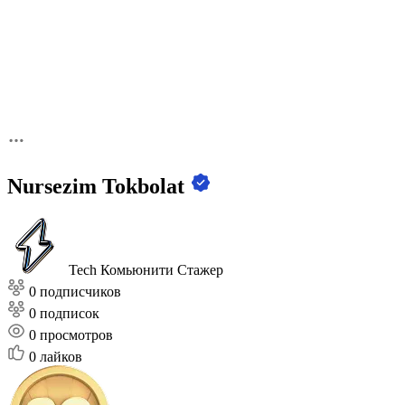
Nursezim Tokbolat
Tech Комьюнити
Стажер
0 подписчиков
0 подписок
0
просмотров
0
лайков