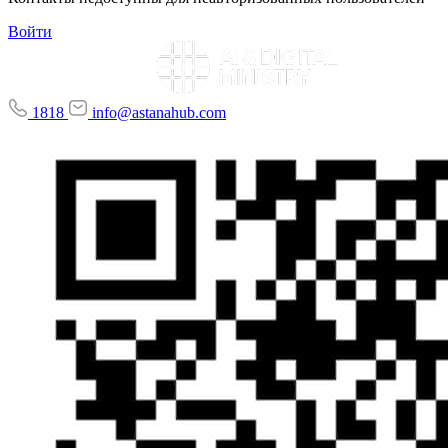
Войти
1818
info@astanahub.com