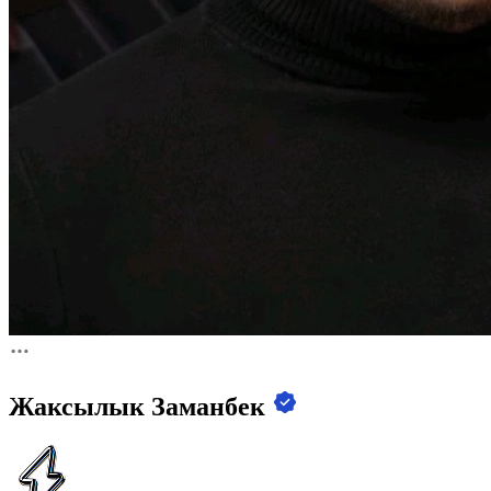
Жаксылык Заманбек