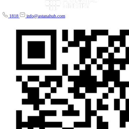
1818
info@astanahub.com