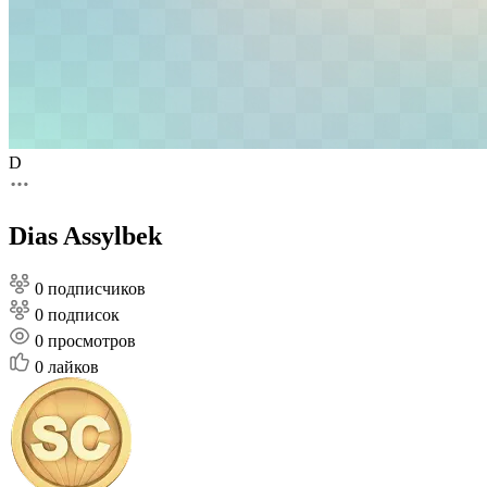
D
Dias Assylbek
0 подписчиков
0 подписок
0
просмотров
0
лайков