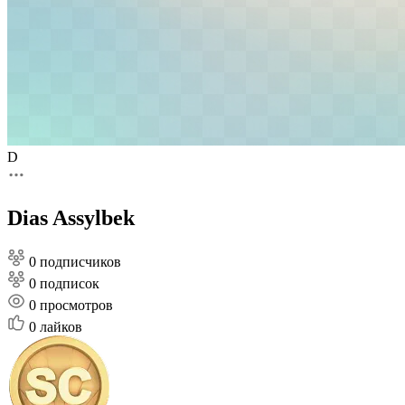
D
Dias Assylbek
0 подписчиков
0 подписок
0
просмотров
0
лайков