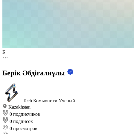
Б
Берік Әбдіғалиұлы
Tech Комьюнити
Ученый
Kazakhstan
0 подписчиков
0 подписок
0
просмотров