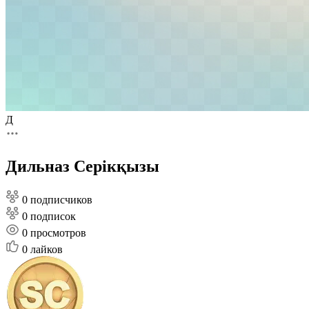
Д
Дильназ Серікқызы
0 подписчиков
0 подписок
0
просмотров
0
лайков