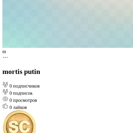
m
mortis putin
0 подписчиков
0 подписок
0
просмотров
0
лайков