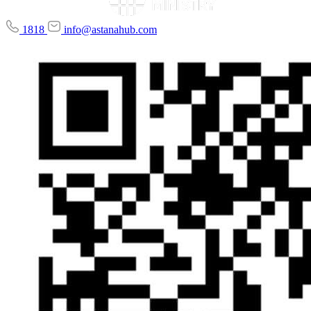
1818
info@astanahub.com