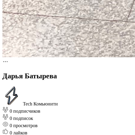
Дарья Батырева
Tech Комьюнити
0 подписчиков
0 подписок
0
просмотров
0
лайков