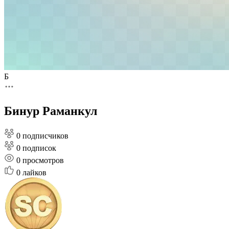
Б
Бинур Раманкул
0 подписчиков
0 подписок
0
просмотров
0
лайков