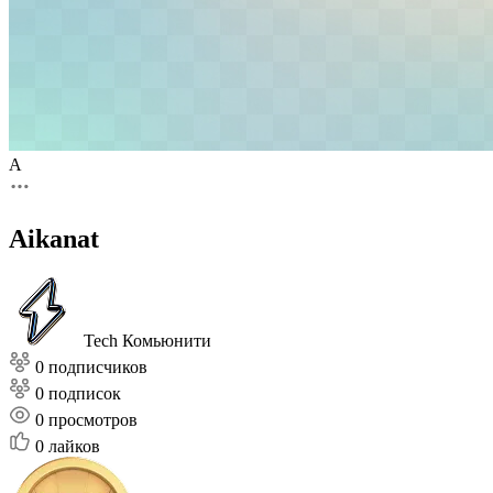
A
Aikanat
Tech Комьюнити
0 подписчиков
0 подписок
0
просмотров
0
лайков